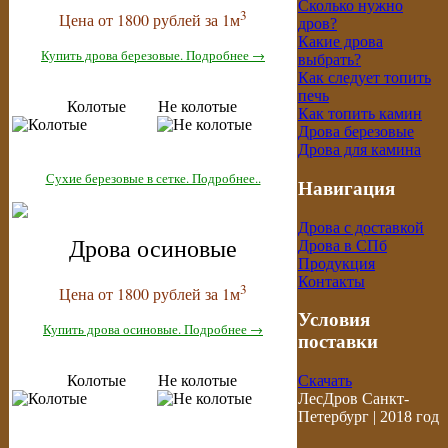
Сколько нужно
3
Цена от 1800 рублей за 1м
дров?
Какие дрова
Купить дрова березовые. Подробнее →
выбрать?
Как следует топить
печь
Колотые Не колотые
Как топить камин
Дрова березовые
Дрова для камина
Сухие березовые в сетке. Подробнее..
Навигация
Дрова с доставкой
Дрова осиновые
Дрова в СПб
Продукция
Контакты
3
Цена от 1800 рублей за 1м
Условия
Купить дрова осиновые. Подробнее →
поставки
Колотые Не колотые
Скачать
ЛесДров Санкт-
Петербург | 2018 год