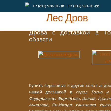
+7 (812) 926-01-38 | +7 (812) 921-01-66
Перейти
Лес Дров
к
Дрова с доставкой в Спб и Лен. области
содержимому
Дрова с доставкой в То
области
Купить березовые и другие колотые др
нашей доставкой в
город Тосно и 
Фёдоровское, Форносово, Шапки, Красны
Аннолово, Ям-Ижора, Ульяновка, Ушак