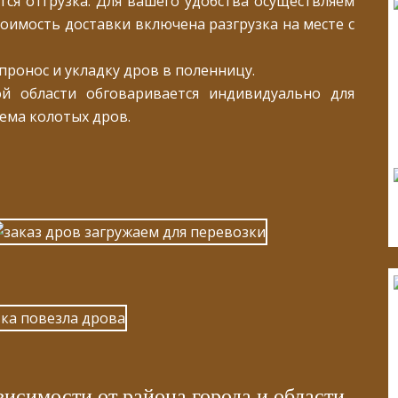
ся отгрузка. Для вашего удобства осуществляем
оимость доставки включена разгрузка на месте с
ронос и укладку дров в поленницу.
й области обговаривается индивидуально для
ема колотых дров.
висимости от района города и области