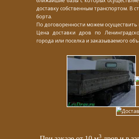
ближайшие базы с которых осуществляет
доставку собственным транспортом. В ст
борта.
По договоренности можем осуществить п
Цена доставки дров по Ленинградско
города или поселка и заказываемого объ
3
При заказе от 10 м
дров и в за